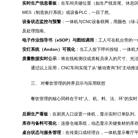
实时生产信息看板
：在车间关键位置（如生产线首尾、休息区
MES（制造执行系统）或设备PLC，一目了然。
设备状态监控与预警
：一体机与CNC设备联网，用颜色（绿
及处理指南。
电子作业指导书（eSOP）与图纸调用
：工人可在机台旁的一
安灯系统（Andon）可视化
：当工人按下呼叫按钮，一体机
质量数据实时公示
：将在线检测仪或质检员录入的尺寸、光
通过以上应用，CNC车间实现了从“被动查询”到“主动推
三、 对餐饮管理的跨界启示与应用联想
餐饮管理的核心同样在于对“人、机、料、法、环”的实
后厨生产看板
：在厨房入口设置一体机，显示实时订单队列、
库存与备料可视化
：连接仓储系统，动态显示关键食材的库
桌台状态与服务管理
：在传菜口或经理台，一体机显示餐厅平