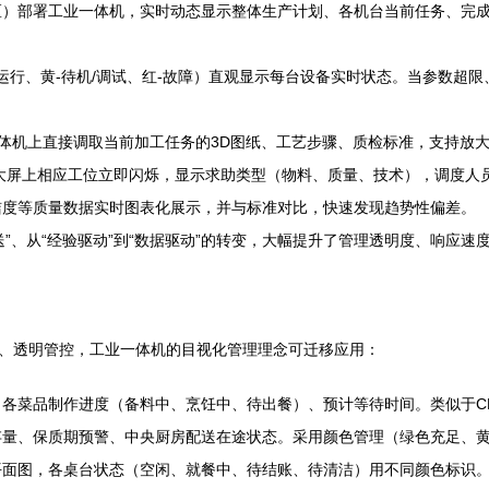
）部署工业一体机，实时动态显示整体生产计划、各机台当前任务、完成
-运行、黄-待机/调试、红-故障）直观显示每台设备实时状态。当参数超
体机上直接调取当前加工任务的3D图纸、工艺步骤、质检标准，支持放
大屏上相应工位立即闪烁，显示求助类型（物料、质量、技术），调度人
洁度等质量数据实时图表化展示，并与标准对比，快速发现趋势性偏差。
送”、从“经验驱动”到“数据驱动”的转变，大幅提升了管理透明度、响应速
时、透明管控，工业一体机的目视化管理理念可迁移应用：
各菜品制作进度（备料中、烹饪中、待出餐）、预计等待时间。类似于C
存量、保质期预警、中央厨房配送在途状态。采用颜色管理（绿色充足、
面图，各桌台状态（空闲、就餐中、待结账、待清洁）用不同颜色标识。